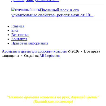
Пчелиный воск и его
удивительные свойства, рецепт мази от 10...
Главная
Блог
Все статьи
Контакты
Правовая информация
Ароматы и цветы для здоровья-красоты
© 2026 · Все права
защищены ·
Создан на
AB-Inspiration
Вся информация, представленная на сайте - ознакомительная.
Применение масел и трав для лечения обязательно должно
согласовываться с вашим врачом. Владелец сайта не несет
ответственности за непрофессиональное использование
ароматерапевтической продукции. Использование и
копирование материалов без согласия автора и прямой
индексируемой ссылки на блог Ирины Лукшиц запрещено
"Немного аромата остается на руке, дарящей цветы"
(Китайская пословица)