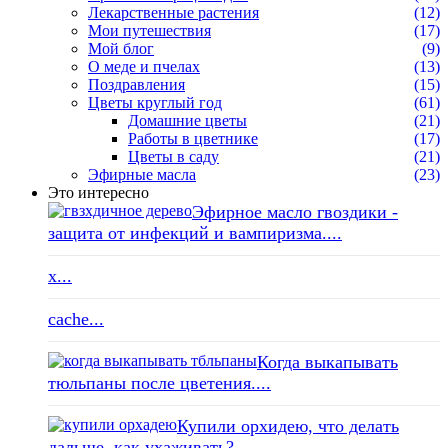
Лекарственные растения
(12)
Мои путешествия
(17)
Мой блог
(9)
О меде и пчелах
(13)
Поздравления
(15)
Цветы круглый год
(61)
Домашние цветы
(21)
Работы в цветнике
(17)
Цветы в саду
(21)
Эфирные масла
(23)
Это интересно
Эфирное масло гвоздики -
защита от инфекций и вампиризма....
x...
cache...
Когда выкапывать
тюльпаны после цветения....
Купили орхидею, что делать
дальше, как ухаживать?...