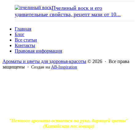
Пчелиный воск и его
удивительные свойства, рецепт мази от 10...
Главная
Блог
Все статьи
Контакты
Правовая информация
Ароматы и цветы для здоровья-красоты
© 2026 · Все права
защищены ·
Создан на
AB-Inspiration
Вся информация, представленная на сайте - ознакомительная.
Применение масел и трав для лечения обязательно должно
согласовываться с вашим врачом. Владелец сайта не несет
ответственности за непрофессиональное использование
ароматерапевтической продукции. Использование и
копирование материалов без согласия автора и прямой
индексируемой ссылки на блог Ирины Лукшиц запрещено
"Немного аромата остается на руке, дарящей цветы"
(Китайская пословица)