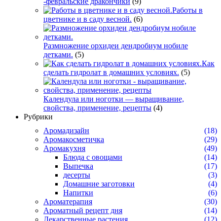
-февральские дракончики
(9)
Работы в
цветнике и в саду весной.
(6)
Размножение орхидеи дендробиум нобиле
детками.
(5)
Как
сделать гидролат в домашних условиях.
(5)
Календула или ноготки — выращивание,
свойства, применение, рецепты
(4)
Рубрики
Аромадизайн
(18)
Аромакосметичка
(29)
Аромакухня
(49)
Блюда с овощами
(14)
Выпечка
(17)
десерты
(3)
Домашние заготовки
(4)
Напитки
(6)
Ароматерапия
(30)
Ароматный рецепт дня
(14)
Лекарственные растения
(12)