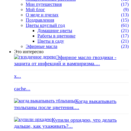
Мои путешествия
(17)
Мой блог
(9)
О меде и пчелах
(13)
Поздравления
(15)
Цветы круглый год
(61)
Домашние цветы
(21)
Работы в цветнике
(17)
Цветы в саду
(21)
Эфирные масла
(23)
Это интересно
Эфирное масло гвоздики -
защита от инфекций и вампиризма....
x...
cache...
Когда выкапывать
тюльпаны после цветения....
Купили орхидею, что делать
дальше, как ухаживать?...