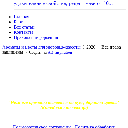
удивительные свойства, рецепт мази от 10...
Главная
Блог
Все статьи
Контакты
Правовая информация
Ароматы и цветы для здоровья-красоты
© 2026 · Все права
защищены ·
Создан на
AB-Inspiration
Вся информация, представленная на сайте - ознакомительная.
Применение масел и трав для лечения обязательно должно
согласовываться с вашим врачом. Владелец сайта не несет
ответственности за непрофессиональное использование
ароматерапевтической продукции. Использование и
копирование материалов без согласия автора и прямой
индексируемой ссылки на блог Ирины Лукшиц запрещено
"Немного аромата остается на руке, дарящей цветы"
(Китайская пословица)
Пользовательское соглашение
|
Политика обработки