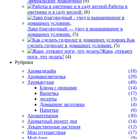
-февральские дракончики
(9)
Работы в
цветнике и в саду весной.
(6)
Лавр благородный — уход и выращивание в
домашних условиях.
(5)
Как
сделать гидролат в домашних условиях.
(5)
Жара, отекают
ноги, что делать?
(4)
Рубрики
Аромадизайн
(18)
Аромакосметичка
(29)
Аромакухня
(49)
Блюда с овощами
(14)
Выпечка
(17)
десерты
(3)
Домашние заготовки
(4)
Напитки
(6)
Ароматерапия
(30)
Ароматный рецепт дня
(14)
Лекарственные растения
(12)
Мои путешествия
(17)
Мой блог
(9)