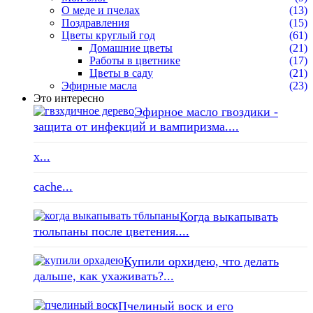
О меде и пчелах
(13)
Поздравления
(15)
Цветы круглый год
(61)
Домашние цветы
(21)
Работы в цветнике
(17)
Цветы в саду
(21)
Эфирные масла
(23)
Это интересно
Эфирное масло гвоздики -
защита от инфекций и вампиризма....
x...
cache...
Когда выкапывать
тюльпаны после цветения....
Купили орхидею, что делать
дальше, как ухаживать?...
Пчелиный воск и его