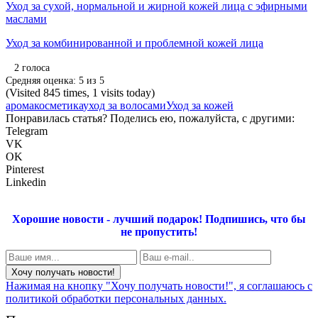
Уход за сухой, нормальной и жирной кожей лица с эфирными
маслами
Уход за комбинированной и проблемной кожей лица
2
голоса
Средняя оценка:
5
из
5
(Visited 845 times, 1 visits today)
аромакосметика
уход за волосами
Уход за кожей
Понравилась статья? Поделись ею, пожалуйста, с другими:
Telegram
VK
OK
Pinterest
Linkedin
Хорошие новости - лучший подарок!
Подпишись, что бы
не пропустить!
Нажимая на кнопку "Хочу получать новости!", я соглашаюсь с
политикой обработки персональных данных.