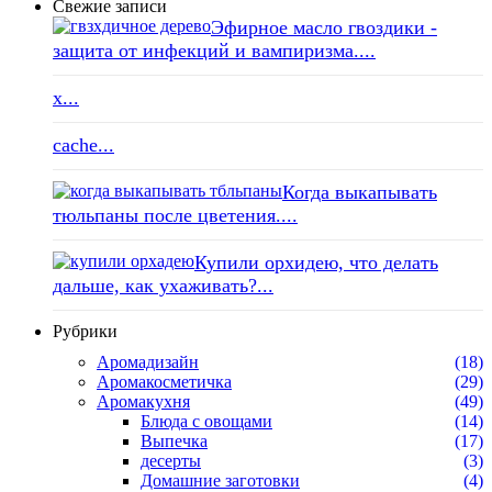
Свежие записи
Эфирное масло гвоздики -
защита от инфекций и вампиризма....
x...
cache...
Когда выкапывать
тюльпаны после цветения....
Купили орхидею, что делать
дальше, как ухаживать?...
Рубрики
Аромадизайн
(18)
Аромакосметичка
(29)
Аромакухня
(49)
Блюда с овощами
(14)
Выпечка
(17)
десерты
(3)
Домашние заготовки
(4)