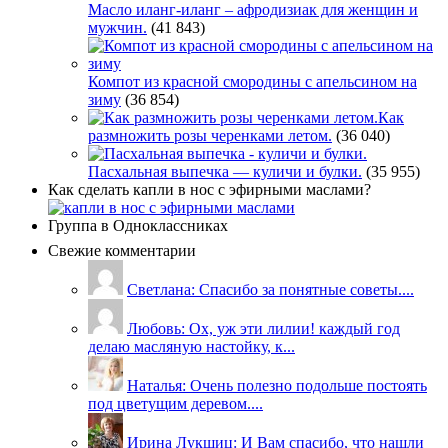
Масло иланг-иланг – афродизиак для женщин и
мужчин.
(41 843)
Компот из красной смородины с апельсином на
зиму
(36 854)
Как
размножить розы черенками летом.
(36 040)
Пасхальная выпечка — куличи и булки.
(35 955)
Как сделать капли в нос с эфирными маслами?
Группа в Одноклассниках
Свежие комментарии
Светлана: Спасибо за понятные советы....
Любовь: Ох, уж эти лилии! каждый год
делаю масляную настойку, к...
Наталья: Очень полезно подольше постоять
под цветущим деревом....
Ирина Лукшиц: И Вам спасибо, что нашли