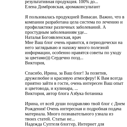
результативная продукция. 100% до...
Елена Домбровская, аромаконсультант
Я пользовалась продукцией Вивасан. Важно, что в
компании разработана цела система по лечению и
профилактике различных заболеваний. А
простудным заболеваниям уде...
Наталья Богоявленская, врач
Мне Ваш блог очень нравится, я периодически на
него заглядываю и нахожу много полезной
информации, особенно нравятся советы по уходу
за цветами))) Cердечно позд...
Виктория,
Cпасибо, Ирина, за Ваш блог! За позитив,
дружелюбие и красивую атмосферу! К Вам всегда
приятно зайти в гости, очень интересен Ваш опыт
и цветовода, и кулинара, ...
Виктория, автор блога Азбука ботаника
Ирина, от всей души поздравляю твой блог с Днем
Рождения! Очень интересная и подробная подача
материала. Много познавательного узнала из
твоих статей. Статьи не...
Надежда Суптеля блоггер, Интернет для