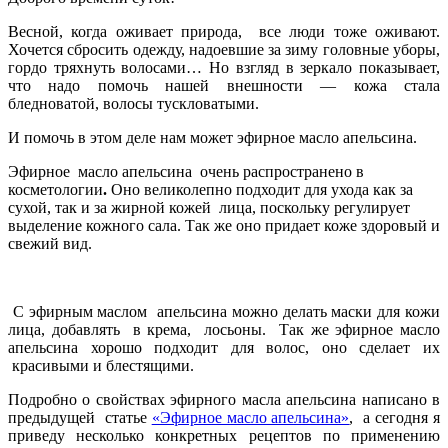
Весной, когда оживает природа,
все люди тоже оживают.
Хочется сбросить одежду, надоевшие за зиму головные уборы,
гордо тряхнуть волосами… Но взгляд в зеркало показывает,
что надо помочь нашей внешности — кожа стала
бледноватой, волосы тускловатыми.
И помочь в этом деле нам может эфирное маcло апельсина.
Эфирное
масло апельсина
очень распространено в
косметологии
.
Оно великолепно подходит для ухода как за
сухой, так и за жирной кожей
лица, поскольку регулирует
выделение кожного сала. Так же оно придает коже здоровый и
свежий вид.
С эфирным маслом
апельсина можно делать маски для кожи
лица, добавлять в крема, лосьоны.
Так же эфирное масло
апельсина хорошо подходит для волос, оно сделает их
красивыми и блестящими.
Подробно о свойствах эфирного масла апельсина написано в
предыдущей
статье
«Эфирное масло апельсина»
,
а сегодня я
приведу несколько конкретных рецептов по применению