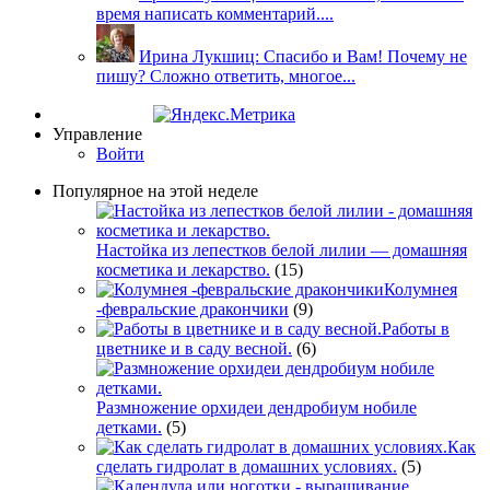
время написать комментарий....
Ирина Лукшиц: Спасибо и Вам! Почему не
пишу? Сложно ответить, многое...
Управление
Войти
Популярное на этой неделе
Настойка из лепестков белой лилии — домашняя
косметика и лекарство.
(15)
Колумнея
-февральские дракончики
(9)
Работы в
цветнике и в саду весной.
(6)
Размножение орхидеи дендробиум нобиле
детками.
(5)
Как
сделать гидролат в домашних условиях.
(5)