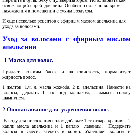
Перелить в бутылочку с пульверизатором. Использовать как
освежающий спрей
для лица. Особенно полезно во время
нахождения в помещении с сухим воздухом.
И еще несколько рецептов с эфирным маслом апельсина для
ухода за волосами.
Уход за волосами с эфирным маслом
апельсина
1 Маска для волос.
Придает волосам блеск и шелковистость, нормализует
жирность волос.
1 желток, 1.ч. л. масла жожоба, 2 к. апельсина. Нанести на
волосы, держать 1 час под колпаком, вымыть голову
шампунем.
2 Ополаскивание для
укрепления волос.
В воду для полоскания волос добавьте 1 ст отвара крапивы
2
капли масла апельсина и 1 каплю
лаванды.
Подержать
волосы в смеси, втереть в корни. Укрепляет волосы и