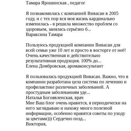
Тамара Ярошинская , педагог
Я познакомилась с компанией Вивасан в 2005
году, и с тех пор вся моя жизнь кардинально
изменилась - я решила множество проблем со
здоровьем, занялась серьёзно б...
Вараксина Тамара
Пользуюсь продукцией компании Вивасан для
всей семьи уже 10 лет и просто в восторге от неё!
Очень качественная и действительно
результативная продукция. 100% до...
Елена Домбровская, аромаконсультант
Я пользовалась продукцией Вивасан. Важно, что в
компании разработана цела система по лечению и
профилактике различных заболеваний. А
простудным заболеваниям уде...
Наталья Богоявленская, врач
Мне Ваш блог очень нравится, я периодически на
него заглядываю и нахожу много полезной
информации, особенно нравятся советы по уходу
за цветами))) Cердечно позд...
Виктория,