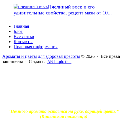
Пчелиный воск и его
удивительные свойства, рецепт мази от 10...
Главная
Блог
Все статьи
Контакты
Правовая информация
Ароматы и цветы для здоровья-красоты
© 2026 · Все права
защищены ·
Создан на
AB-Inspiration
Вся информация, представленная на сайте - ознакомительная.
Применение масел и трав для лечения обязательно должно
согласовываться с вашим врачом. Владелец сайта не несет
ответственности за непрофессиональное использование
ароматерапевтической продукции. Использование и
копирование материалов без согласия автора и прямой
индексируемой ссылки на блог Ирины Лукшиц запрещено
"Немного аромата остается на руке, дарящей цветы"
(Китайская пословица)