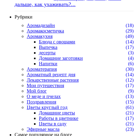
дальше, как ухаживать?...
Рубрики
Аромадизайн
(18)
Аромакосметичка
(29)
Аромакухня
(49)
Блюда с овощами
(14)
Выпечка
(17)
десерты
(3)
Домашние заготовки
(4)
Напитки
(6)
Ароматерапия
(30)
Ароматный рецепт дня
(14)
Лекарственные растения
(12)
Мои путешествия
(17)
Мой блог
(9)
О меде и пчелах
(13)
Поздравления
(15)
Цветы круглый год
(61)
Домашние цветы
(21)
Работы в цветнике
(17)
Цветы в саду
(21)
Эфирные масла
(23)
Самое популярное на блоге