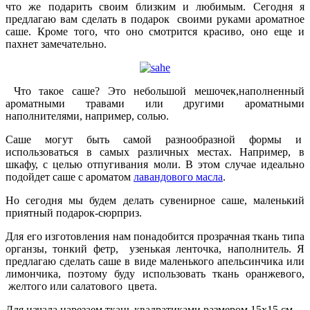
что же подарить своим близким и любимым. Сегодня я
предлагаю вам сделать в подарок своими руками ароматное
саше. Кроме того, что оно смотрится красиво, оно еще и
пахнет замечательно.
Что такое саше? Это небольшой мешочек,наполненный
ароматными травами или другими ароматными
наполнителями, например, солью.
Саше могут быть самой разнообразной формы и
использоваться в самых различных местах. Например, в
шкафу, с целью отпугивания моли. В этом случае идеально
подойдет саше с ароматом
лавандового масла
.
Но сегодня мы будем делать сувенирное саше, маленький
приятный подарок-сюрприз.
Для его изготовления нам понадобится прозрачная ткань типа
органзы, тонкий фетр, узенькая ленточка, наполнитель. Я
предлагаю сделать саше в виде маленького апельсинчика или
лимончика, поэтому буду использовать ткань оранжевого,
желтого или салатового цвета.
Для начала нарезаем ткань квадратиками размером 15х15 см.