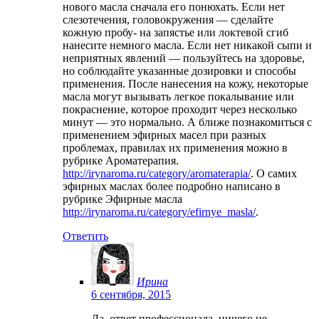
нового масла сначала его понюхать. Если нет
слезотечения, головокружения — сделайте
кожную пробу- на запястье или локтевой сгиб
нанесите немного масла. Если нет никакой сыпи и
неприятных явлений — пользуйтесь на здоровье,
но соблюдайте указанные дозировки и способы
применения. После нанесения на кожу, некоторые
масла могут вызывать легкое покалывание или
покраснение, которое проходит через несколько
минут — это нормально. А ближе познакомиться с
применением эфирных масел при разных
проблемах, правилах их применения можно в
рубрике Ароматерапия.
http://irynaroma.ru/category/aromaterapia/
. О самих
эфирных маслах более подробно написано в
рубрике Эфирные масла
http://irynaroma.ru/category/efirnye_masla/
.
Ответить
Ирина
6 сентября, 2015
Да, ответ профессионала, ничего не