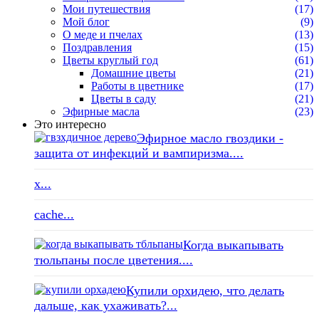
Мои путешествия
(17)
Мой блог
(9)
О меде и пчелах
(13)
Поздравления
(15)
Цветы круглый год
(61)
Домашние цветы
(21)
Работы в цветнике
(17)
Цветы в саду
(21)
Эфирные масла
(23)
Это интересно
Эфирное масло гвоздики -
защита от инфекций и вампиризма....
x...
cache...
Когда выкапывать
тюльпаны после цветения....
Купили орхидею, что делать
дальше, как ухаживать?...