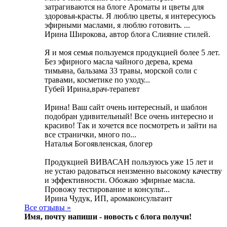
затрагиваются на блоге Ароматы и цветы для
здоровья-красты. Я люблю цветы, я интересуюсь
эфирными маслами, я люблю готовить. ...
Ирина Широкова, автор блога Слияние стилей.
Я и моя семья пользуемся продукцией более 5 лет.
Без эфирного масла чайного дерева, крема
тимьяна, бальзама 33 травы, морской соли с
травами, косметике по уходу...
Губей Ирина,врач-терапевт
Ирина! Ваш сайт очень интересный, и шаблон
подобран удивительный! Все очень интересно и
красиво! Так и хочется все посмотреть и зайти на
все странички, много по...
Наталья Богоявленская, блогер
Продукцией ВИВАСАН пользуюсь уже 15 лет и
не устаю радоваться неизменно высокому качеству
и эффективности. Обожаю эфирные масла.
Провожу тестирование и консульт...
Ирина Чудук, ИП, аромаконсультант
Все отзывы »
Имя, почту напиши -
новость с блога получи!