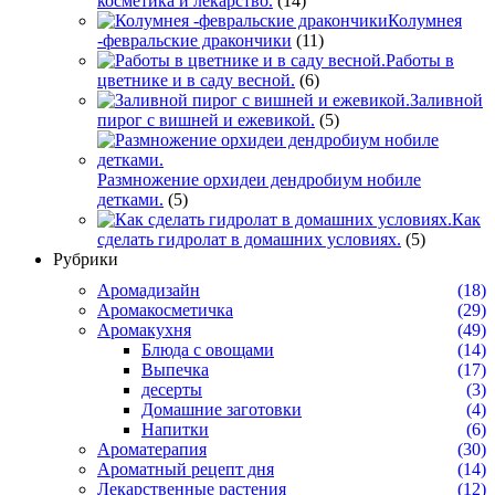
косметика и лекарство.
(14)
Колумнея
-февральские дракончики
(11)
Работы в
цветнике и в саду весной.
(6)
Заливной
пирог с вишней и ежевикой.
(5)
Размножение орхидеи дендробиум нобиле
детками.
(5)
Как
сделать гидролат в домашних условиях.
(5)
Рубрики
Аромадизайн
(18)
Аромакосметичка
(29)
Аромакухня
(49)
Блюда с овощами
(14)
Выпечка
(17)
десерты
(3)
Домашние заготовки
(4)
Напитки
(6)
Ароматерапия
(30)
Ароматный рецепт дня
(14)
Лекарственные растения
(12)