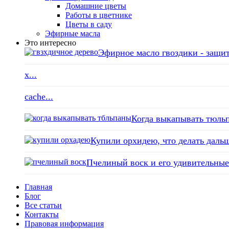
Домашние цветы
Работы в цветнике
Цветы в саду
Эфирные масла
Это интересно
Эфирное масло гвоздики - защит
x...
cache...
Когда выкапывать тюльп
Купили орхидею, что делать дальш
Пчелиный воск и его удивительные 
Главная
Блог
Все статьи
Контакты
Правовая информация