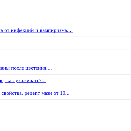
а от инфекций и вампиризма....
аны после цветения....
е, как ухаживать?...
свойства, рецепт мази от 10...