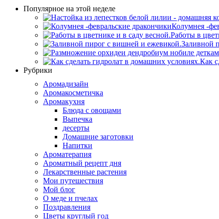
Популярное на этой неделе
Колумнея -фе
Работы в цвет
Заливной п
Как с
Рубрики
Аромадизайн
Аромакосметичка
Аромакухня
Блюда с овощами
Выпечка
десерты
Домашние заготовки
Напитки
Ароматерапия
Ароматный рецепт дня
Лекарственные растения
Мои путешествия
Мой блог
О меде и пчелах
Поздравления
Цветы круглый год