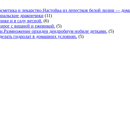
Настойка из лепестков белой лилии — дома
вральские дракончики
(11)
нике и в саду весной.
(6)
ирог с вишней и ежевикой.
(5)
Размножение орхидеи дендробиум нобиле детками.
(5)
делать гидролат в домашних условиях.
(5)