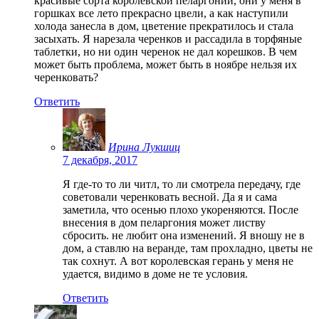
красивые сорта королевской пеларгонии, они у меня в
горшках все лето прекрасно цвели, а как наступили
холода занесла в дом, цветение прекратилось и стала
засыхать. Я нарезала черенков и рассадила в торфяные
таблетки, но ни один черенок не дал корешков. В чем
может быть проблема, может быть в ноябре нельзя их
черенковать?
Ответить
Ирина Лукшиц
7 декабря, 2017
Я где-то то ли читл, то ли смотрела передачу, где
советовали черенковать весной. Да я и сама
заметила, что осенью плохо укореняются. После
внесения в дом пеларгония может листву
сбросить. не любит она изменений. Я вношу не в
дом, а ставлю на веранде, там прохладно, цветы не
так сохнут. А вот королевская герань у меня не
удается, видимо в доме не те условия.
Ответить