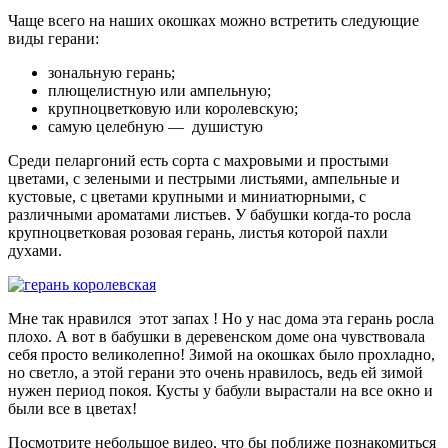
Чаще всего на наших окошках можно встретить следующие
виды герани:
зональную герань;
плющелистную или ампельную;
крупноцветковую или королевскую;
самую целебную — душистую
Среди пеларгоний есть сорта с махровыми и простыми
цветами, с зелеными и пестрыми листьями, ампельные и
кустовые, с цветами крупными и миниатюрными, с
различными ароматами листьев. У бабушки когда-то росла
крупноцветковая розовая герань, листья которой пахли
духами.
Мне так нравился этот запах ! Но у нас дома эта герань росла
плохо. А вот в бабушки в деревенском доме она чувствовала
себя просто великолепно! Зимой на окошках было прохладно,
но светло, а этой герани это очень нравилось, ведь ей зимой
нужен период покоя. Кусты у бабули вырастали на все окно и
были все в цветах!
Посмотрите небольшое видео, что бы поближе познакомиться