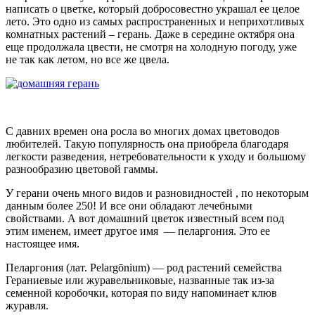
написать о цветке, который добросовестно украшал ее целое
лето. Это одно из самых распространенных и неприхотливых
комнатных растений – герань. Даже в середине октября она
еще продолжала цвести, не смотря на холодную погоду, уже
не так как летом, но все же цвела.
С давних времен она росла во многих домах цветоводов
любителей. Такую популярность она приобрела благодаря
легкости разведения, нетребовательности к уходу и большому
разнообразию цветовой гаммы.
У герани очень много видов и разновидностей , по некоторым
данным более 250! И все они обладают лечебными
свойствами. А вот домашний цветок известный всем под
этим именем, имеет другое имя — пеларгония. Это ее
настоящее имя.
Пеларгония (лат. Pelargōnium) — род растений семейства
Гераниевые или журавельниковые, названные так из-за
семенной коробочки, которая по виду напоминает клюв
журавля.