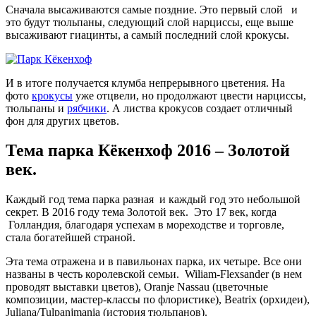
Сначала высаживаются самые поздние. Это первый слой и
это будут тюльпаны, следующий слой нарциссы, еще выше
высаживают гиацинты, а самый последний слой крокусы.
И в итоге получается клумба непрерывного цветения. На
фото
крокусы
уже отцвели, но продолжают цвести нарциссы,
тюльпаны и
рябчики
. А листва крокусов создает отличный
фон для других цветов.
Тема парка Кёкенхоф 2016 – Золотой
век.
Каждый год тема парка разная и каждый год это небольшой
секрет. В 2016 году тема Золотой век. Это 17 век, когда
Голландия, благодаря успехам в мореходстве и торговле,
стала богатейшей страной.
Эта тема отражена и в павильонах парка, их четыре. Все они
названы в честь королевской семьи. Wiliam-Flexsander (в нем
проводят выставки цветов), Oranje Nassau (цветочные
композиции, мастер-классы по флористике), Beatrix (орхидеи),
Juliana/Tulpanjmania (история тюльпанов).