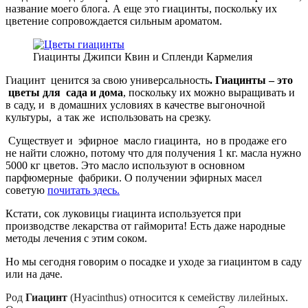
название моего блога. А еще это гиацинты, поскольку их
цветение сопровождается сильным ароматом.
Гиацинты Джипси Квин и Спленди Кармелия
Гиацинт
ценится за свою универсальность
. Гиацинты – это
цветы для
сада и дома
, поскольку их можно выращивать и
в саду, и
в домашних условиях в качестве выгоночной
культуры,
а так же
использовать на срезку.
Существует и эфирное масло гиацинта, но в продаже его
не найти сложно, потому что для получения 1 кг. масла нужно
5000 кг цветов. Это масло используют в основном
парфюмерные фабрики. О получении эфирных масел
советую
почитать здесь.
Кстати, сок луковицы гиацинта используется при
производстве лекарства от гайморита! Есть даже народные
методы лечения с этим соком.
Но мы сегодня говорим о посадке и уходе за гиацинтом в саду
или на даче.
Род
Гиацинт
(Hyacinthus) относится к семейству лилейных.