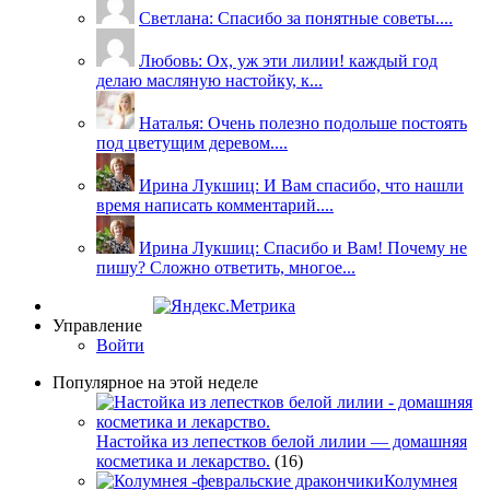
Светлана: Спасибо за понятные советы....
Любовь: Ох, уж эти лилии! каждый год
делаю масляную настойку, к...
Наталья: Очень полезно подольше постоять
под цветущим деревом....
Ирина Лукшиц: И Вам спасибо, что нашли
время написать комментарий....
Ирина Лукшиц: Спасибо и Вам! Почему не
пишу? Сложно ответить, многое...
Управление
Войти
Популярное на этой неделе
Настойка из лепестков белой лилии — домашняя
косметика и лекарство.
(16)
Колумнея