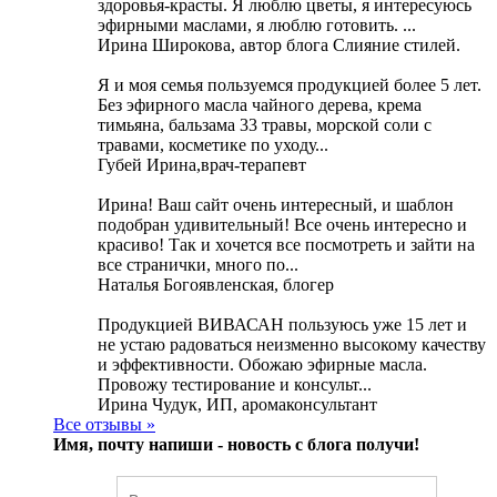
здоровья-красты. Я люблю цветы, я интересуюсь
эфирными маслами, я люблю готовить. ...
Ирина Широкова, автор блога Слияние стилей.
Я и моя семья пользуемся продукцией более 5 лет.
Без эфирного масла чайного дерева, крема
тимьяна, бальзама 33 травы, морской соли с
травами, косметике по уходу...
Губей Ирина,врач-терапевт
Ирина! Ваш сайт очень интересный, и шаблон
подобран удивительный! Все очень интересно и
красиво! Так и хочется все посмотреть и зайти на
все странички, много по...
Наталья Богоявленская, блогер
Продукцией ВИВАСАН пользуюсь уже 15 лет и
не устаю радоваться неизменно высокому качеству
и эффективности. Обожаю эфирные масла.
Провожу тестирование и консульт...
Ирина Чудук, ИП, аромаконсультант
Все отзывы »
Имя, почту напиши -
новость с блога получи!