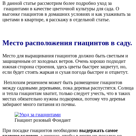
В данной статье рассмотрим более подробно уход за
гиацинтами в качестве цветочной культуры для сада. О
выгонке гиацинтов в домашних условиях и как ухаживать за
цветами в квартире, я расскажу в отдельной статье.
М
есто
расположения гиацинтов в саду.
Место для выращивания гиацинтов должно быть светлым и
защищенным от холодных ветров. Очень хорошо подходит
южная сторона строения, здесь цветы быстрее зацветут, но,
если будет стоять жаркая и сухая погода быстрее и отцветут.
Неплохим решением может быть размещение гиацинтов
между садовыми деревьями, пока деревья распустятся. Солнца
и тепла гиацинтам хватит, только следует учесть, что в таких
местах обязательно нужны подкормки, потому что деревья
забирают много питания из почвы.
Гиацинт розовый Фондант
При посадке гиацинтов необходимо
выдержать самое
главное условие
, а именно, чтобы в месте их посадки не