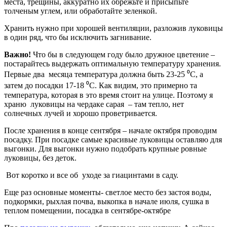
места, трещины, аккуратно их обрежьте и присыпьте
толченым углем, или обработайте зеленкой.
Хранить нужно при хорошей вентиляции, разложив луковицы
в один ряд, что бы исключить загнивание.
Важно!
Что бы в следующем году было дружное цветение –
постарайтесь выдержать оптимальную температуру хранения.
Первые два
месяца температура должна быть 23-25 ⁰С, а
затем до посадки 17-18 ⁰С. Как видим, это примерно та
температура, которая в это время стоит на улице. Поэтому я
храню
луковицы на чердаке сарая
– там тепло, нет
солнечных лучей и хорошо проветривается.
После хранения в конце сентября – начале октября проводим
посадку. При посадке самые красивые луковицы оставляю для
выгонки. Для выгонки нужно подобрать крупные ровные
луковицы, без деток.
Вот коротко и все об
уходе за гиацинтами в саду.
Еще раз основные моменты- светлое место без застоя воды,
подкормки, рыхлая почва, выкопка в начале июля, сушка в
теплом помещении, посадка в сентябре-октябре