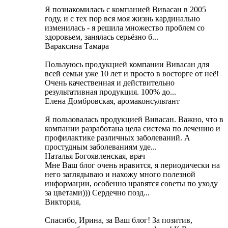
Я познакомилась с компанией Вивасан в 2005
году, и с тех пор вся моя жизнь кардинально
изменилась - я решила множество проблем со
здоровьем, занялась серьёзно б...
Вараксина Тамара
Пользуюсь продукцией компании Вивасан для
всей семьи уже 10 лет и просто в восторге от неё!
Очень качественная и действительно
результативная продукция. 100% до...
Елена Домбровская, аромаконсультант
Я пользовалась продукцией Вивасан. Важно, что в
компании разработана цела система по лечению и
профилактике различных заболеваний. А
простудным заболеваниям уде...
Наталья Богоявленская, врач
Мне Ваш блог очень нравится, я периодически на
него заглядываю и нахожу много полезной
информации, особенно нравятся советы по уходу
за цветами))) Cердечно позд...
Виктория,
Cпасибо, Ирина, за Ваш блог! За позитив,