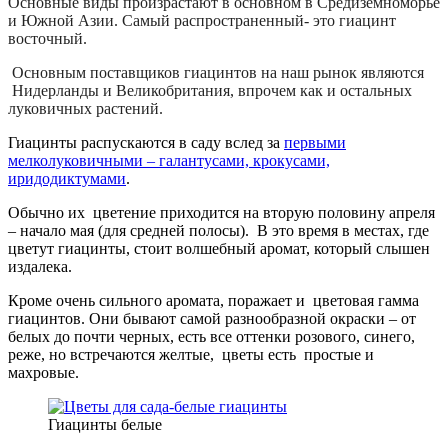
Основные виды произрастают в основном в Средиземноморье
и Южной Азии. Самый распространенный- это гиацинт
восточный.
Основным поставщиков гиацинтов на наш рынок являются
Нидерланды и Великобритания, впрочем как и остальных
луковичных растений.
Гиацинты распускаются в саду вслед за
первыми
мелколуковичными – галантусами, крокусами,
иридодиктумами
.
Обычно их цветение приходится на вторую половину апреля
– начало мая (для средней полосы).
В это время в местах, где
цветут гиацинты, стоит волшебный аромат, который слышен
издалека.
Кроме очень сильного аромата, поражает и
цветовая гамма
гиацинтов. Они бывают самой разнообразной окраски – от
белых до почти черных, есть все оттенки розового, синего,
реже, но встречаются желтые,
цветы есть
простые и
махровые.
Гиацинты белые