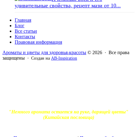
удивительные свойства, рецепт мази от 10...
Главная
Блог
Все статьи
Контакты
Правовая информация
Ароматы и цветы для здоровья-красоты
© 2026 · Все права
защищены ·
Создан на
AB-Inspiration
Вся информация, представленная на сайте - ознакомительная.
Применение масел и трав для лечения обязательно должно
согласовываться с вашим врачом. Владелец сайта не несет
ответственности за непрофессиональное использование
ароматерапевтической продукции. Использование и
копирование материалов без согласия автора и прямой
индексируемой ссылки на блог Ирины Лукшиц запрещено
"Немного аромата остается на руке, дарящей цветы"
(Китайская пословица)