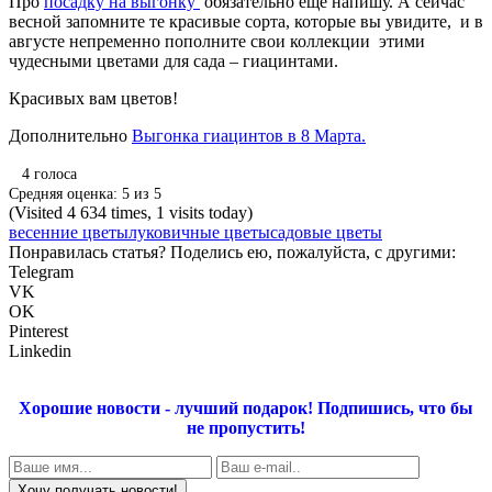
Про
посадку на выгонку
обязательно еще напишу. А сейчас
весной запомните те красивые сорта, которые вы увидите,
и в
августе непременно пополните свои коллекции
этими
чудесными цветами для сада – гиацинтами.
Красивых вам цветов!
Дополнительно
Выгонка гиацинтов в 8 Марта.
4
голоса
Средняя оценка:
5
из
5
(Visited 4 634 times, 1 visits today)
весенние цветы
луковичные цветы
садовые цветы
Понравилась статья? Поделись ею, пожалуйста, с другими:
Telegram
VK
OK
Pinterest
Linkedin
Хорошие новости - лучший подарок!
Подпишись, что бы
не пропустить!