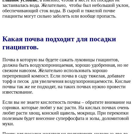
застаивалась вода. Желательно,
чтобы был небольшой уклон,
обеспечивающий сток воды. В сырой и тяжелой почве
гиацинты могут сильно заболеть или вообще пропасть.
Какая почва подходит для посадки
гиацинтов
.
Почва в которую вы будете сажать луковицы гиацинтов,
должна быть воздухопроницаемая, хорошо удобренная, но не
свежим навозом. Желательно использовать хорошо
перепревший компост. Если почва в саду тяжелая, добавьте
торф и песок
для увеличения воздухопроницаемости. Кислые
почвы так же не подходят, на таких почвах нужно провести
известкование.
Если вы не знаете кислотность почвы – обратите внимание на
сорняки. которые любят у вас расти. На кислых почвах очень
любят расти хвощ, конский щавель, мокрица. При перекопки
полезным будет внесение суперфосфата и золы, доломитовой
муки.
Почву для посадки желательно подготовить недели за две до