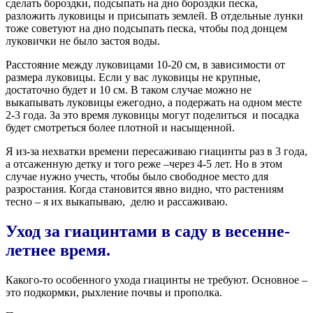
сделать бороздки, подсыпать на дно бороздки песка,
разложить луковицы и присыпать землей. В отдельные лунки
тоже советуют на дно подсыпать песка, чтобы под донцем
луковички не было застоя воды.
Расстояние между луковицами 10-20 см, в зависимости от
размера луковицы. Если у вас луковицы не крупные,
достаточно будет и 10 см. В таком случае можно не
выкапывать луковицы ежегодно, а подержать на одном месте
2-3 года. За это время луковицы могут поделиться
и посадка
будет смотреться более плотной и насыщенной.
Я из-за нехватки времени пересаживаю гиацинты раз в 3 года,
а отсаженную детку и того реже –через 4-5 лет. Но в этом
случае нужно учесть, чтобы было свободное место для
разростания. Когда становится явно видно, что растениям
тесно – я их выкапываю,
делю и рассаживаю.
Уход за гиацинтами в саду в весенне-
летнее время.
Какого-то особенного ухода гиацинты не требуют. Основное –
это подкормки, рыхление почвы и прополка.