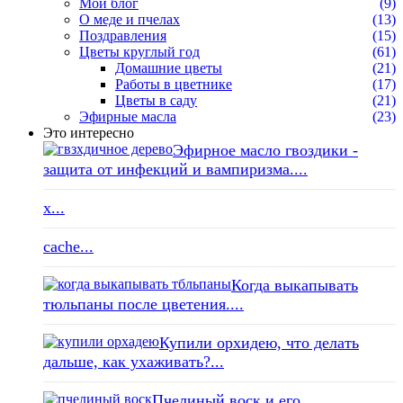
Мой блог
(9)
О меде и пчелах
(13)
Поздравления
(15)
Цветы круглый год
(61)
Домашние цветы
(21)
Работы в цветнике
(17)
Цветы в саду
(21)
Эфирные масла
(23)
Это интересно
Эфирное масло гвоздики -
защита от инфекций и вампиризма....
x...
cache...
Когда выкапывать
тюльпаны после цветения....
Купили орхидею, что делать
дальше, как ухаживать?...
Пчелиный воск и его