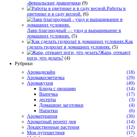
-февральские дракончики
(9)
Работы в
цветнике и в саду весной.
(6)
Лавр благородный — уход и выращивание в
домашних условиях.
(5)
Как
сделать гидролат в домашних условиях.
(5)
Жара, отекают
ноги, что делать?
(4)
Рубрики
Аромадизайн
(18)
Аромакосметичка
(29)
Аромакухня
(49)
Блюда с овощами
(14)
Выпечка
(17)
десерты
(3)
Домашние заготовки
(4)
Напитки
(6)
Ароматерапия
(30)
Ароматный рецепт дня
(14)
Лекарственные растения
(12)
Мои путешествия
(17)