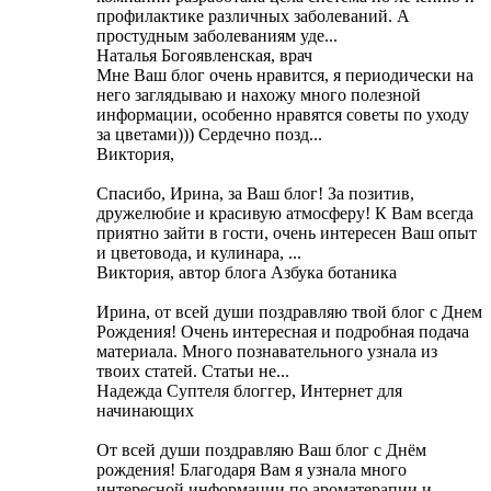
профилактике различных заболеваний. А
простудным заболеваниям уде...
Наталья Богоявленская, врач
Мне Ваш блог очень нравится, я периодически на
него заглядываю и нахожу много полезной
информации, особенно нравятся советы по уходу
за цветами))) Cердечно позд...
Виктория,
Cпасибо, Ирина, за Ваш блог! За позитив,
дружелюбие и красивую атмосферу! К Вам всегда
приятно зайти в гости, очень интересен Ваш опыт
и цветовода, и кулинара, ...
Виктория, автор блога Азбука ботаника
Ирина, от всей души поздравляю твой блог с Днем
Рождения! Очень интересная и подробная подача
материала. Много познавательного узнала из
твоих статей. Статьи не...
Надежда Суптеля блоггер, Интернет для
начинающих
От всей души поздравляю Ваш блог с Днём
рождения! Благодаря Вам я узнала много
интересной информации по ароматерапии и