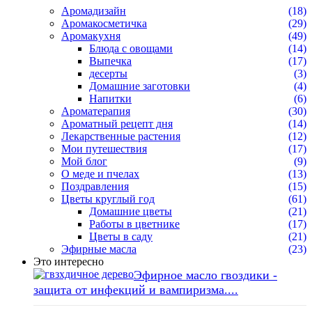
Аромадизайн
(18)
Аромакосметичка
(29)
Аромакухня
(49)
Блюда с овощами
(14)
Выпечка
(17)
десерты
(3)
Домашние заготовки
(4)
Напитки
(6)
Ароматерапия
(30)
Ароматный рецепт дня
(14)
Лекарственные растения
(12)
Мои путешествия
(17)
Мой блог
(9)
О меде и пчелах
(13)
Поздравления
(15)
Цветы круглый год
(61)
Домашние цветы
(21)
Работы в цветнике
(17)
Цветы в саду
(21)
Эфирные масла
(23)
Это интересно
Эфирное масло гвоздики -
защита от инфекций и вампиризма....