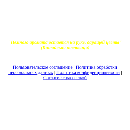
Вся информация, представленная на сайте - ознакомительная.
Применение масел и трав для лечения обязательно должно
согласовываться с вашим врачом. Владелец сайта не несет
ответственности за непрофессиональное использование
ароматерапевтической продукции. Использование и
копирование материалов без согласия автора и прямой
индексируемой ссылки на блог Ирины Лукшиц запрещено
"Немного аромата остается на руке, дарящей цветы"
(Китайская пословица)
Пользовательское соглашение
|
Политика обработки
персональных данных
|
Политика конфиденциальности
|
Согласие с рассылкой