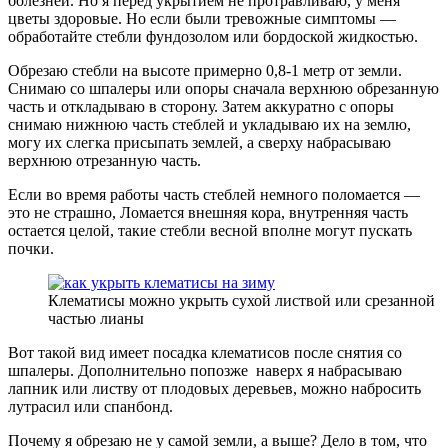
болезней. Но я перед укрытием не протравливаю, у меня
цветы здоровые. Но если были тревожные симптомы —
обработайте стебли фундозолом или бордоской жидкостью.
Обрезаю стебли на высоте примерно 0,8-1 метр от земли.
Снимаю со шпалеры или опоры сначала верхнюю обрезанную
часть и откладываю в сторону. Затем аккуратно с опоры
снимаю нижнюю часть стеблей и укладываю их на землю,
могу их слегка присыпать землей, а сверху набрасываю
верхнюю отрезанную часть.
Если во время работы часть стеблей немного поломается —
это не страшно, Ломается внешняя кора, внутренняя часть
остается целой, такие стебли весной вполне могут пускать
почки.
Клематисы можно укрыть сухой листвой или срезанной
частью лианы
Вот такой вид имеет посадка клематисов после снятия со
шпалеры. Дополнительно попозже наверх я набрасываю
лапник или листву от плодовых деревьев, можно набросить
лутрасил или спанбонд.
Почему я обрезаю не у самой земли, а выше? Дело в том, что