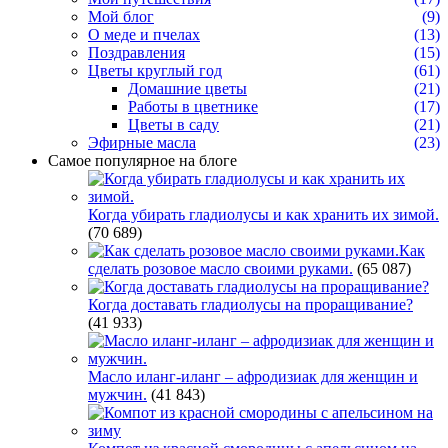
Мой блог
(9)
О меде и пчелах
(13)
Поздравления
(15)
Цветы круглый год
(61)
Домашние цветы
(21)
Работы в цветнике
(17)
Цветы в саду
(21)
Эфирные масла
(23)
Самое популярное на блоге
Когда убирать гладиолусы и как хранить их зимой.
(70 689)
Как
сделать розовое масло своими руками.
(65 087)
Когда доставать гладиолусы на проращивание?
(41 933)
Масло иланг-иланг – афродизиак для женщин и
мужчин.
(41 843)