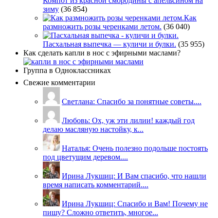
Компот из красной смородины с апельсином на
зиму
(36 854)
Как
размножить розы черенками летом.
(36 040)
Пасхальная выпечка — куличи и булки.
(35 955)
Как сделать капли в нос с эфирными маслами?
Группа в Одноклассниках
Свежие комментарии
Светлана: Спасибо за понятные советы....
Любовь: Ох, уж эти лилии! каждый год
делаю масляную настойку, к...
Наталья: Очень полезно подольше постоять
под цветущим деревом....
Ирина Лукшиц: И Вам спасибо, что нашли
время написать комментарий....
Ирина Лукшиц: Спасибо и Вам! Почему не
пишу? Сложно ответить, многое...