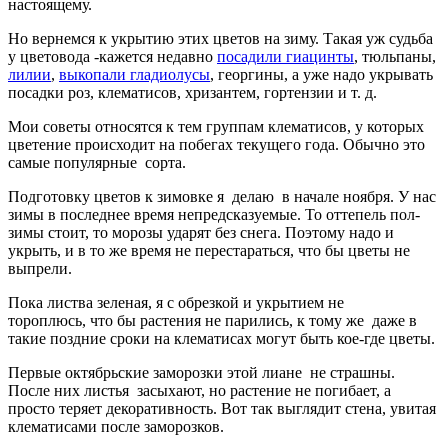
настоящему.
Но вернемся к укрытию этих цветов на зиму. Такая уж судьба
у цветовода -кажется недавно
посадили гиацинты
, тюльпаны,
лилии
,
выкопали гладиолусы
, георгины, а уже надо укрывать
посадки роз, клематисов, хризантем, гортензии и т. д.
Мои советы относятся к тем группам клематисов, у которых
цветение происходит на побегах текущего года. Обычно это
самые популярные сорта.
Подготовку цветов к зимовке я делаю в начале ноября. У нас
зимы в последнее время непредсказуемые. То оттепель пол-
зимы стоит, то морозы ударят без снега. Поэтому надо и
укрыть, и в то же время не перестараться, что бы цветы не
выпрели.
Пока листва зеленая, я с обрезкой и укрытием не
тороплюсь, что бы растения не парились, к тому же даже в
такие поздние сроки на клематисах могут быть кое-где цветы.
Первые октябрьские заморозки этой лиане не страшны.
После них листья засыхают, но растение не погибает, а
просто теряет декоративность. Вот так выглядит стена, увитая
клематисами после заморозков.