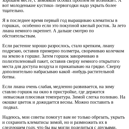
хорошем месте, с зимовкой особых проблем не возникает. А
вот молоденькие кустики- первогодки надо укрыть более
тщательно.
Я в последнее время первый год выращиваю клематисы в
горшках, особенно если это покупной квелый росток. За лето
лиана немного окрепнет. А дальше смотрю по
обстоятельствам.
Если растение хорошо разрослось, стало крепким, лиану
подрезаю, оставив примерно полметра, сворачиваю колечком
на землю в горшке. Затем горшок заворачиваю в
полиэтиленовый пакет, оставив сверху немного открытого
места для доступа воздуха и прикапываю на грядке. Сверху
дополнительно набрасываю какой -нибудь растительной
ботвы.
Если лиана очень слабая, медленно развивается, на зиму
ставлю горшок на окно в пристройке, где держится
невысокая плюсовая температура. Зимой слегка поливаю. На
окошке цветок и дожидается весны. Можно поставить в
подвал.
Надеюсь, мои советы помогут вам не только обрезать, укрыть
и сохранить клематисы зимой, но и размножить их в
следующем году, что бы вы могли поделиться с друзьями.