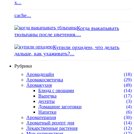
x...
cache...
Когда выкапывать
тюльпаны после цветения....
Купили орхидею, что делать
дальше, как ухаживать?...
Рубрики
Аромадизайн
(18)
Аромакосметичка
(29)
Аромакухня
(49)
Блюда с овощами
(14)
Выпечка
(17)
десерты
(3)
Домашние заготовки
(4)
Напитки
(6)
Ароматерапия
(30)
Ароматный рецепт дня
(14)
Лекарственные растения
(12)
Мои путешествия
(17)