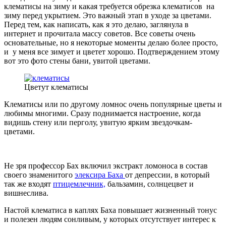
клематисы на зиму и какая требуется обрезка клематисов на
зиму перед укрытием. Это важный этап в уходе за цветами.
Перед тем, как написать, как я это делаю, заглянула в
интернет и прочитала массу советов. Все советы очень
основательные, но я некоторые моменты делаю более просто,
и у меня все зимует и цветет хорошо. Подтверждением этому
вот это фото стены бани, увитой цветами.
Цветут клематисы
Клематисы или по другому ломнос очень популярные цветы и
любимы многими. Сразу поднимается настроение, когда
видишь стену или перголу, увитую ярким звездочкам-
цветами.
Не зря профессор Бах включил экстракт ломоноса в состав
своего знаменитого
элексира Баха
от депрессии, в который
так же входят
птицемлечник,
бальзамин, солнцецвет и
вишнеслива.
Настой клематиса в каплях Баха повышает жизненный тонус
и полезен людям сонливым, у которых отсутствует интерес к