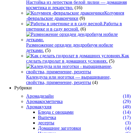
Настойка из лепестков белой лилии — домашняя
косметика и лекарство.
(16)
Колумнея
-февральские дракончики
(9)
Работы в
цветнике и в саду весной.
(6)
Размножение орхидеи дендробиум нобиле
детками.
(5)
Как
сделать гидролат в домашних условиях.
(5)
Календула или ноготки — выращивание,
свойства, применение, рецепты
(4)
Рубрики
Аромадизайн
(18)
Аромакосметичка
(29)
Аромакухня
(49)
Блюда с овощами
(14)
Выпечка
(17)
десерты
(3)
Домашние заготовки
(4)