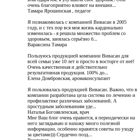
очень благоприятно влияют на внешни...
Тамара Ярошинская , педагог
Я познакомилась с компанией Вивасан в 2005
году, и с тех пор вся моя жизнь кардинально
изменилась - я решила множество проблем со
здоровьем, занялась серьёзно б...
Вараксина Тамара
Пользуюсь продукцией компании Вивасан для
всей семьи уже 10 лет и просто в восторге от неё!
Очень качественная и действительно
результативная продукция. 100% до...
Елена Домбровская, аромаконсультант
Я пользовалась продукцией Вивасан. Важно, что в
компании разработана цела система по лечению и
профилактике различных заболеваний. А
простудным заболеваниям уде...
Наталья Богоявленская, врач
Мне Ваш блог очень нравится, я периодически на
него заглядываю и нахожу много полезной
информации, особенно нравятся советы по уходу
за цветами))) Cердечно позд...