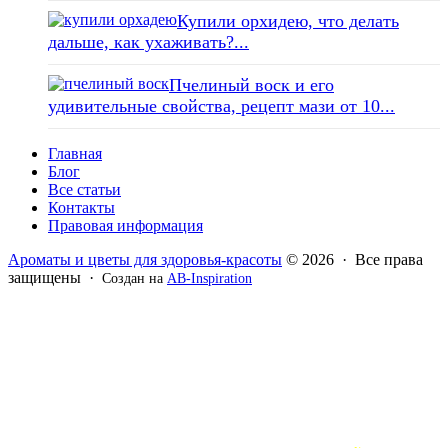
Купили орхидею, что делать
дальше, как ухаживать?...
Пчелиный воск и его
удивительные свойства, рецепт мази от 10...
Главная
Блог
Все статьи
Контакты
Правовая информация
Ароматы и цветы для здоровья-красоты
© 2026 · Все права
защищены ·
Создан на
AB-Inspiration
Вся информация, представленная на сайте - ознакомительная.
Применение масел и трав для лечения обязательно должно
согласовываться с вашим врачом. Владелец сайта не несет
ответственности за непрофессиональное использование
ароматерапевтической продукции. Использование и
копирование материалов без согласия автора и прямой
индексируемой ссылки на блог Ирины Лукшиц запрещено