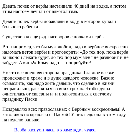
Девять почек от вербы настаивали 40 дней на водке, а потом
этим настоем лечили от алкоголизма.
Девять почек вербы добавляли в воду, в которой купали
больного ребенка.
Существовал еще ряд наговоров с почками вербы.
Вот например, что бы муж любил, надо в вербное воскресенье
наломать веток вербы и проговорить: «До тех пор, пока верба
за иконой лежать будет, до тех пор муж меня не разлюбит и не
забудет. Аминь!» Кому надо — попробуйте!
Но это все внешняя сторона праздника. Главное все же
происходит в храме и в душе каждого человека. Важно
осмыслить, как надо жить дальше, что сделано в жизни
неправильно, раскаяться в своих грехах. Чтобы душа
очистилась от скверны и и подготовиться к светлому
празднику Пасхи.
Поздравляю всех православных с Вербным воскресеньем! А
католиков поздравляю с Пасхой! У них ведь она в этом году
на неделю раньше.
Верба распустилась, в храме ждут чудес.