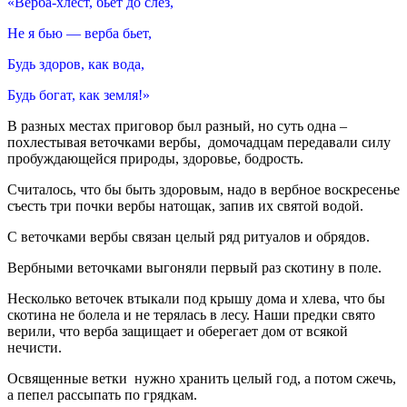
«Верба-хлест, бьет до слез,
Не я бью — верба бьет,
Будь здоров, как вода,
Будь богат, как земля!»
В разных местах приговор был разный, но суть одна –
похлестывая веточками вербы, домочадцам передавали силу
пробуждающейся природы, здоровье, бодрость.
Считалось, что бы быть здоровым, надо в вербное воскресенье
съесть три почки вербы натощак, запив их святой водой.
С веточками вербы связан целый ряд ритуалов и обрядов.
Вербными веточками выгоняли первый раз скотину в поле.
Несколько веточек втыкали под крышу дома и хлева, что бы
скотина не болела и не терялась в лесу. Наши предки свято
верили, что верба защищает и оберегает дом от всякой
нечисти.
Освященные ветки нужно хранить целый год, а потом сжечь,
а пепел рассыпать по грядкам.