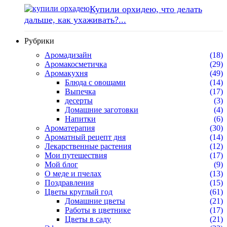
Купили орхидею, что делать
дальше, как ухаживать?...
Рубрики
Аромадизайн
(18)
Аромакосметичка
(29)
Аромакухня
(49)
Блюда с овощами
(14)
Выпечка
(17)
десерты
(3)
Домашние заготовки
(4)
Напитки
(6)
Ароматерапия
(30)
Ароматный рецепт дня
(14)
Лекарственные растения
(12)
Мои путешествия
(17)
Мой блог
(9)
О меде и пчелах
(13)
Поздравления
(15)
Цветы круглый год
(61)
Домашние цветы
(21)
Работы в цветнике
(17)
Цветы в саду
(21)