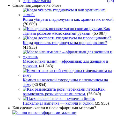
Эфирные масла
(23)
Самое популярное на блоге
Когда убирать гладиолусы и как хранить их зимой.
(70 689)
Как
сделать розовое масло своими руками.
(65 087)
Когда доставать гладиолусы на проращивание?
(41 933)
Масло иланг-иланг – афродизиак для женщин и
мужчин.
(41 843)
Компот из красной смородины с апельсином на
зиму
(36 854)
Как
размножить розы черенками летом.
(36 040)
Пасхальная выпечка — куличи и булки.
(35 955)
Как сделать капли в нос с эфирными маслами?