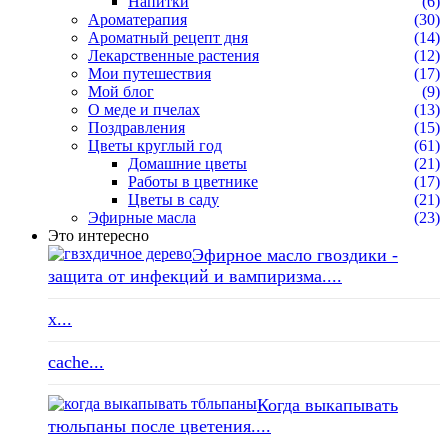
Напитки
(6)
Ароматерапия
(30)
Ароматный рецепт дня
(14)
Лекарственные растения
(12)
Мои путешествия
(17)
Мой блог
(9)
О меде и пчелах
(13)
Поздравления
(15)
Цветы круглый год
(61)
Домашние цветы
(21)
Работы в цветнике
(17)
Цветы в саду
(21)
Эфирные масла
(23)
Это интересно
Эфирное масло гвоздики -
защита от инфекций и вампиризма....
x...
cache...
Когда выкапывать
тюльпаны после цветения....