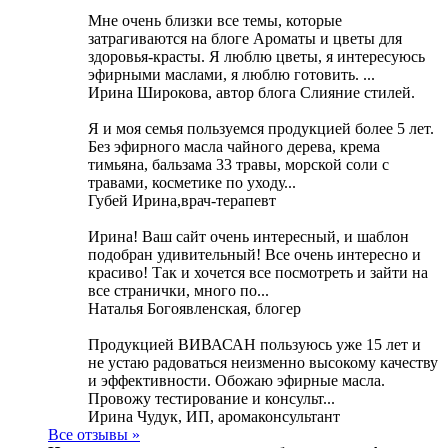
Мне очень близки все темы, которые
затрагиваются на блоге Ароматы и цветы для
здоровья-красты. Я люблю цветы, я интересуюсь
эфирными маслами, я люблю готовить. ...
Ирина Широкова, автор блога Слияние стилей.
Я и моя семья пользуемся продукцией более 5 лет.
Без эфирного масла чайного дерева, крема
тимьяна, бальзама 33 травы, морской соли с
травами, косметике по уходу...
Губей Ирина,врач-терапевт
Ирина! Ваш сайт очень интересный, и шаблон
подобран удивительный! Все очень интересно и
красиво! Так и хочется все посмотреть и зайти на
все странички, много по...
Наталья Богоявленская, блогер
Продукцией ВИВАСАН пользуюсь уже 15 лет и
не устаю радоваться неизменно высокому качеству
и эффективности. Обожаю эфирные масла.
Провожу тестирование и консульт...
Ирина Чудук, ИП, аромаконсультант
Все отзывы »