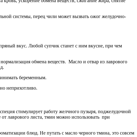
а кровь, ускорение обмена веществ, сжигание жира, снятие
льной системы, перец чили может вызвать ожог желудочно-
ряный вкус. Любой супчик станет с ним вкусне, при чем
нормализация обмена веществ. Масло и отвар из лаврового
д.
принимать беременным.
ьно неприхотливо.
а специя стимулирует работу желчного пузыря, поджелудочной
е от лаврового листа, тмин можно использовать при
оматизации блюд. Не путать с масло черного тмина, это совсем