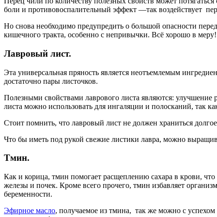
Перец чили по количеству полезных свойств может потягаться 
боли и противовоспалительный эффект —так воздействует пе
Но снова необходимо предупредить о большой опасности перед
кишечного тракта, особенно с непривычки. Всё хорошо в меру!
Лавровый лист.
Эта универсальная пряность является неотъемлемым ингредиен
достаточно пары листочков.
Полезными свойствами лаврового листа являются: улучшение р
листа можно использовать для ингаляции и полосканий, так как
Стоит помнить, что лавровый лист не должен храниться долгое
Что бы иметь под рукой свежие листики лавра, можно выращива
Тмин.
Как и корица, тмин помогает расщеплению сахара в крови, чт
железы и почек. Кроме всего прочего, тмин избавляет организ
беременности.
Эфирное масло
, получаемое из тмина, так же можно с успехом