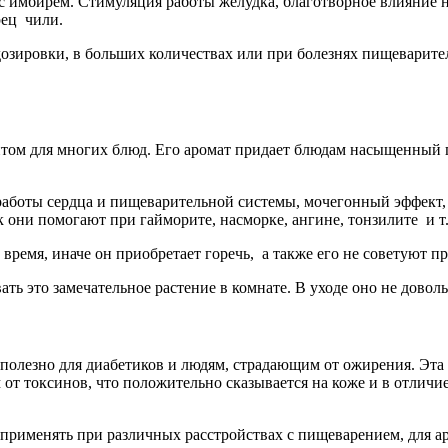
с имбирем. Стимуляция работы желудка, благотворное влияние н
рец чили.
озировки, в больших количествах или при болезнях пищеварите
том для многих блюд. Его аромат придает блюдам насыщенный п
аботы сердца и пищеварительной системы, мочегонный эффект, 
 они помогают при гайморите, насморке, ангине, тонзилите и т.
 время, иначе он приобретает горечь, а также его не советуют 
ть это замечательное растение в комнате. В уходе оно не довол
о полезно для диабетиков и людям, страдающим от ожирения. Эт
м от токсинов, что положительно сказывается на коже и в отличи
 применять при различных расстройствах с пищеварением, для ар