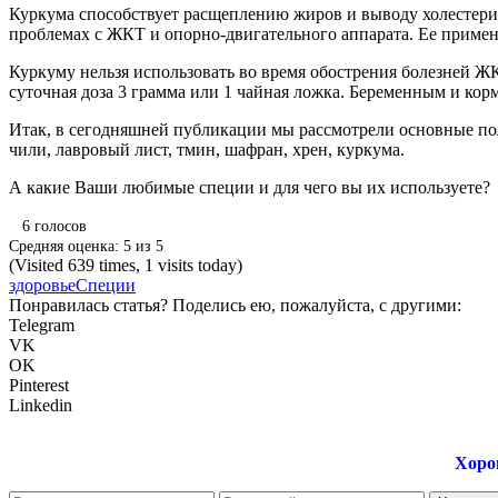
Куркума способствует расщеплению жиров и выводу холестерин
проблемах с ЖКТ и опорно-двигательного аппарата. Ее примен
Куркуму нельзя использовать во время обострения болезней Ж
суточная доза 3 грамма или 1 чайная ложка. Беременным и ко
Итак, в сегодняшней публикации мы рассмотрели основные поле
чили, лавровый лист, тмин, шафран, хрен, куркума.
А какие Ваши любимые специи и для чего вы их используете?
6
голосов
Средняя оценка:
5
из
5
(Visited 639 times, 1 visits today)
здоровье
Специи
Понравилась статья? Поделись ею, пожалуйста, с другими:
Telegram
VK
OK
Pinterest
Linkedin
Хоро