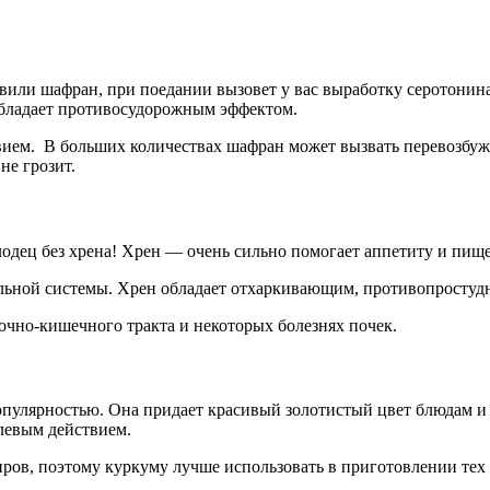
авили шафран, при поедании вызовет у вас выработку серотони
 обладает противосудорожным эффектом.
вием. В больших количествах шафран может вызвать перевозбу
не грозит.
одец без хрена! Хрен — очень сильно помогает аппетиту и пище
ельной системы. Хрен обладает отхаркивающим, противопросту
чно-кишечного тракта и некоторых болезнях почек.
популярностью. Она придает красивый золотистый цвет блюдам 
левым действием.
ов, поэтому куркуму лучше использовать в приготовлении тех б