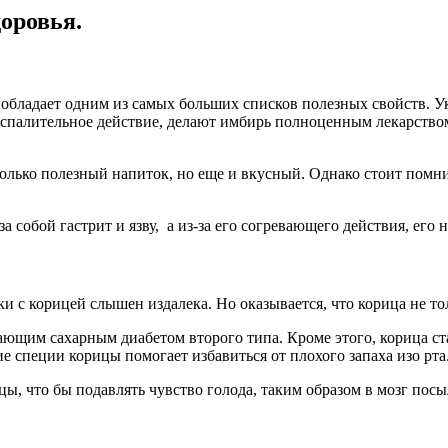
оровья.
 обладает одним из самых больших списков полезных свойств. 
оспалительное действие, делают имбирь полноценным лекарство
только полезный напиток, но еще и вкусный. Однако стоит помн
а собой гастрит и язву, а из-за его согревающего действия, ег
с корицей слышен издалека. Но оказывается, что корица не толь
адающим сахарным диабетом второго типа. Кроме этого, корица с
е специи корицы помогает избавиться от плохого запаха изо рта
ы, что бы подавлять чувство голода, таким образом в мозг пос