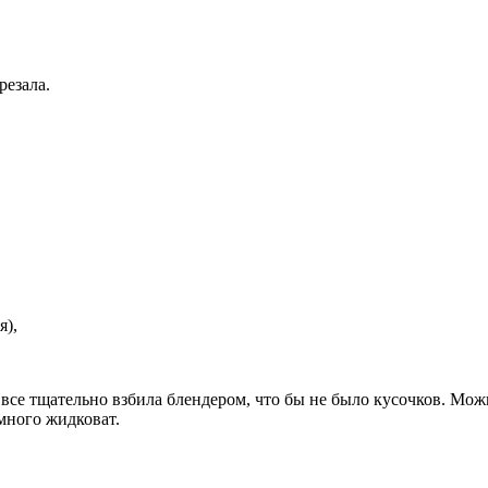
резала.
я),
 все тщательно взбила блендером, что бы не было кусочков. Мож
много жидковат.