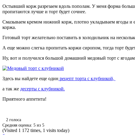
Остывший корж разрезаем вдоль пополам. У меня форма большог
пропитаются лучше и торт будет сочнее.
Смазываем кремом нижний корж, плотно укладываем ягоды и ещ
коржа.
Готовый торт желательно поставить в холодильник на несколько
А еще можно слегка пропитать коржи сиропом, тогда торт будет
Ну, вот и получился большой домашний медовый торт с ягодам
Здесь вы найдете еще один
рецепт торта с клубникой,
а так же
десерты с клубникой.
Приятного аппетита!
2
голоса
Средняя оценка:
5
из
5
(Visited 1 172 times, 1 visits today)