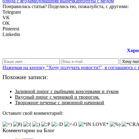
блюда с ягодами
домашняя выпечка
рецепты с медом
Понравилась статья? Поделись ею, пожалуйста, с другими:
Telegram
VK
OK
Pinterest
Linkedin
Хоро
Нажимая на кнопку "Хочу получать новости!", я соглашаюсь с
Похожие записи:
Заливной пирог с рыбными консервами и луком
Вкусный пирог с черникой и творогом.
Творожное печенье с лимонной начинкой
Оставьте свой комментарий:
Комментарии на Блог