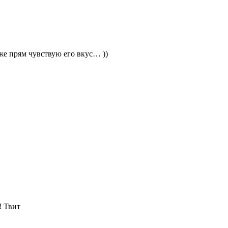
же прям чувствую его вкус… ))
! Твит