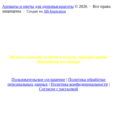
Ароматы и цветы для здоровья-красоты
© 2026 · Все права
защищены ·
Создан на
AB-Inspiration
Вся информация, представленная на сайте - ознакомительная.
Применение масел и трав для лечения обязательно должно
согласовываться с вашим врачом. Владелец сайта не несет
ответственности за непрофессиональное использование
ароматерапевтической продукции. Использование и
копирование материалов без согласия автора и прямой
индексируемой ссылки на блог Ирины Лукшиц запрещено
"Немного аромата остается на руке, дарящей цветы"
(Китайская пословица)
Пользовательское соглашение
|
Политика обработки
персональных данных
|
Политика конфиденциальности
|
Согласие с рассылкой