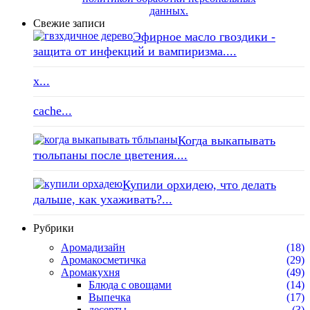
данных.
Свежие записи
Эфирное масло гвоздики -
защита от инфекций и вампиризма....
x...
cache...
Когда выкапывать
тюльпаны после цветения....
Купили орхидею, что делать
дальше, как ухаживать?...
Рубрики
Аромадизайн
(18)
Аромакосметичка
(29)
Аромакухня
(49)
Блюда с овощами
(14)
Выпечка
(17)
десерты
(3)