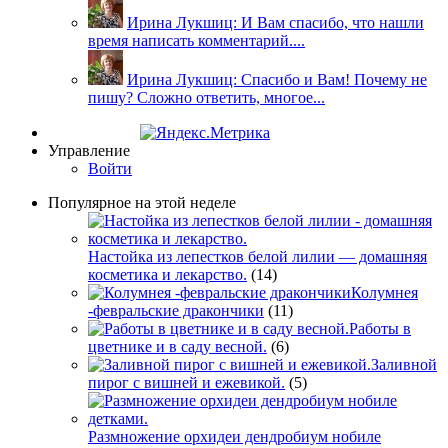
Ирина Лукшиц: И Вам спасибо, что нашли
время написать комментарий....
Ирина Лукшиц: Спасибо и Вам! Почему не
пишу? Сложно ответить, многое...
Управление
Войти
Популярное на этой неделе
Настойка из лепестков белой лилии — домашняя
косметика и лекарство.
(14)
Колумнея
-февральские дракончики
(11)
Работы в
цветнике и в саду весной.
(6)
Заливной
пирог с вишней и ежевикой.
(5)
Размножение орхидеи дендробиум нобиле