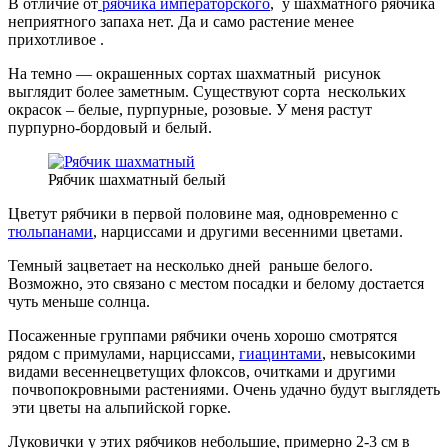
В отличие от
рябчика императорского
, у шахматного рябчика
неприятного запаха нет. Да и само растение менее
прихотливое .
На темно — окрашенных сортах шахматный рисунок
выглядит более заметным. Существуют сорта нескольких
окрасок – белые, пурпурные, розовые. У меня растут
пурпурно-бордовый и белый.
Рябчик шахматный белый
Цветут рябчики в первой половине мая, одновременно с
тюльпанами
, нарциссами и другими весенними цветами.
Темный зацветает на несколько дней раньше белого.
Возможно, это связано с местом посадки и белому достается
чуть меньше солнца.
Посаженные группами рябчики очень хорошо смотрятся
рядом с примулами, нарциссами,
гиацинтами
, невысокими
видами весеннецветущих флоксов, очитками и другими
почвопокровными растениями. Очень удачно будут выглядеть
эти цветы на альпийской горке.
Луковички у этих рябчиков небольшие, примерно 2-3 см в