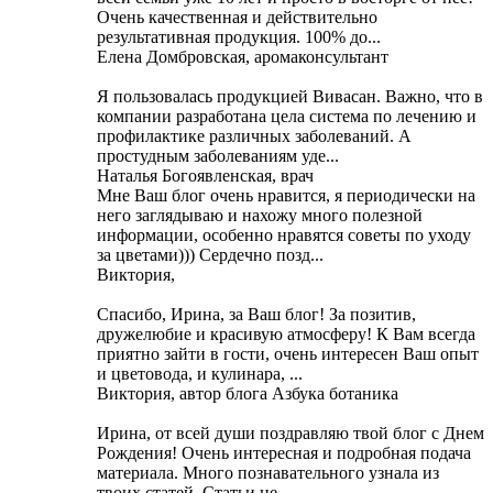
Очень качественная и действительно
результативная продукция. 100% до...
Елена Домбровская, аромаконсультант
Я пользовалась продукцией Вивасан. Важно, что в
компании разработана цела система по лечению и
профилактике различных заболеваний. А
простудным заболеваниям уде...
Наталья Богоявленская, врач
Мне Ваш блог очень нравится, я периодически на
него заглядываю и нахожу много полезной
информации, особенно нравятся советы по уходу
за цветами))) Cердечно позд...
Виктория,
Cпасибо, Ирина, за Ваш блог! За позитив,
дружелюбие и красивую атмосферу! К Вам всегда
приятно зайти в гости, очень интересен Ваш опыт
и цветовода, и кулинара, ...
Виктория, автор блога Азбука ботаника
Ирина, от всей души поздравляю твой блог с Днем
Рождения! Очень интересная и подробная подача
материала. Много познавательного узнала из
твоих статей. Статьи не...