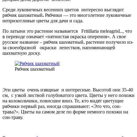
Среди луковичных весенних цветов интересно выглядит
рябчик шахматный
.
Рябчики — это многолетние луковичные
неприхотливые цветы для дачи и сада.
По латыни это растение называется Fritillaria meleagrisL., что
в переводе означает «пятнистая окраска оперения». А свое
русское название – рябчик шахматный, растение получило из-
за своеобразной окраски лепестков, напоминающей
шахматную доску.
Рябчик шахматный
Эти цветы очень изящные и интересные. Высотой они 35-40
см, с узкой листвой голубоватого цвета. Цветы у него похожи
на колокольчики, повисшие вниз. Те, кто видят цветущие
рябчики первый раз, иногда спрашивают: «Это что, сон-
трава?». Цветы на самом деле по форме немного похожи на
сон-траву.