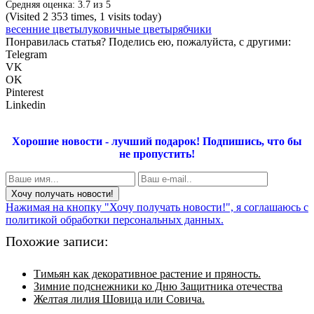
Средняя оценка:
3.7
из
5
(Visited 2 353 times, 1 visits today)
весенние цветы
луковичные цветы
рябчики
Понравилась статья? Поделись ею, пожалуйста, с другими:
Telegram
VK
OK
Pinterest
Linkedin
Хорошие новости - лучший подарок!
Подпишись, что бы
не пропустить!
Нажимая на кнопку "Хочу получать новости!", я соглашаюсь с
политикой обработки персональных данных.
Похожие записи:
Тимьян как декоративное растение и пряность.
Зимние подснежники ко Дню Защитника отечества
Желтая лилия Шовица или Совича.