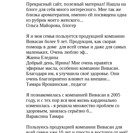
Прекрасный сайт, полезный материал! Нашла на
блоге для себя много интересного. Мне так же
близка ароматерапия, именно ей посвящена одна
из рубрик моего женского...
Ольга Майорова, блогер
Я и моя семья пользуется продукцией компании
Вивасан более 9 лет. Продукция, как скорая
помощь в доме для всей семьи и даже для самых
маленьких. Очень люблю эф...
Жанна Еледина
Добрый день, Ирина! Мне очень нравятся
эфирные масла, особенно компании Вивасан.
Благодаря им, я улучшила своё здоровье. Они
очень благоприятно влияют на внешни...
Тамара Ярошинская , педагог
Я познакомилась с компанией Вивасан в 2005
году, и с тех пор вся моя жизнь кардинально
изменилась - я решила множество проблем со
здоровьем, занялась серьёзно б...
Вараксина Тамара
Пользуюсь продукцией компании Вивасан для
всей семьи уже 10 лет и просто в восторге от неё!