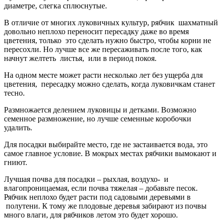
диаметре, слегка сплюснутые.
В отличие от многих луковичных культур, рябчик шахматный
довольно неплохо переносит пересадку даже во время
цветения, только это сделать нужно быстро, чтобы корни не
пересохли. Но лучше все же пересаживать после того, как
начнут желтеть листья, или в период покоя.
На одном месте может расти несколько лет без ущерба для
цветения, пересадку можно сделать, когда луковичкам станет
тесно.
Размножается делением луковицы и детками. Возможно
семенное размножение, но лучше семенные коробочки
удалить.
Для посадки выбирайте место, где не застаивается вода, это
самое главное условие. В мокрых местах рябчики вымокают и
гниют.
Лучшая почва для посадки – рыхлая, воздухо- и
влагопроницаемая, если почва тяжелая – добавьте песок.
Рябчик неплохо будет расти под садовыми деревьями в
полутени. К тому же плодовые деревья забирают из почвы
много влаги, для рябчиков летом это будет хорошо.