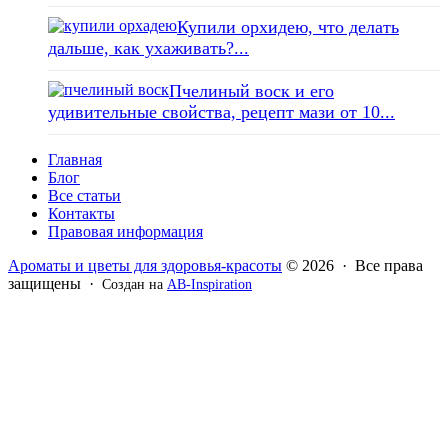
Купили орхидею, что делать
дальше, как ухаживать?...
Пчелиный воск и его
удивительные свойства, рецепт мази от 10...
Главная
Блог
Все статьи
Контакты
Правовая информация
Ароматы и цветы для здоровья-красоты
© 2026 · Все права
защищены ·
Создан на
AB-Inspiration
Вся информация, представленная на сайте - ознакомительная.
Применение масел и трав для лечения обязательно должно
согласовываться с вашим врачом. Владелец сайта не несет
ответственности за непрофессиональное использование
ароматерапевтической продукции. Использование и
копирование материалов без согласия автора и прямой
индексируемой ссылки на блог Ирины Лукшиц запрещено