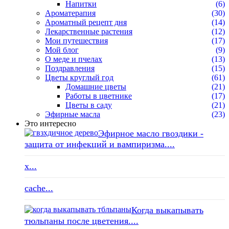
Напитки
(6)
Ароматерапия
(30)
Ароматный рецепт дня
(14)
Лекарственные растения
(12)
Мои путешествия
(17)
Мой блог
(9)
О меде и пчелах
(13)
Поздравления
(15)
Цветы круглый год
(61)
Домашние цветы
(21)
Работы в цветнике
(17)
Цветы в саду
(21)
Эфирные масла
(23)
Это интересно
Эфирное масло гвоздики -
защита от инфекций и вампиризма....
x...
cache...
Когда выкапывать
тюльпаны после цветения....