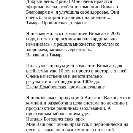
Добрый день, Ирина! Мне очень нравятся
эфирные масла, особенно компании Вивасан.
Благодаря им, я улучшила своё здоровье. Они
очень благоприятно влияют на внешни...
Тамара Ярошинская , педагог
Я познакомилась с компанией Вивасан в 2005
году, и с тех пор вся моя жизнь кардинально
изменилась - я решила множество проблем со
здоровьем, занялась серьёзно б...
Вараксина Тамара
Пользуюсь продукцией компании Вивасан для
всей семьи уже 10 лет и просто в восторге от неё!
Очень качественная и действительно
результативная продукция. 100% до...
Елена Домбровская, аромаконсультант
Я пользовалась продукцией Вивасан. Важно, что в
компании разработана цела система по лечению и
профилактике различных заболеваний. А
простудным заболеваниям уде...
Наталья Богоявленская, врач
Мне Ваш блог очень нравится, я периодически на
него заглядываю и нахожу много полезной