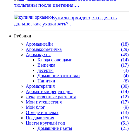
тюльпаны после цветения....
Купили орхидею, что делать
дальше, как ухаживать?...
Рубрики
Аромадизайн
(18)
Аромакосметичка
(29)
Аромакухня
(49)
Блюда с овощами
(14)
Выпечка
(17)
десерты
(3)
Домашние заготовки
(4)
Напитки
(6)
Ароматерапия
(30)
Ароматный рецепт дня
(14)
Лекарственные растения
(12)
Мои путешествия
(17)
Мой блог
(9)
О меде и пчелах
(13)
Поздравления
(15)
Цветы круглый год
(61)
Домашние цветы
(21)