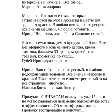
интересные и нужные . Все самое...
Марина Александрова
Мне очень близки все темы, которые
затрагиваются на блоге Ароматы и цветы для
здоровья-красты. Я люблю цветы, я интересуюсь
эфирными маслами, я люблю готовить. ...
Ирина Широкова, автор блога Слияние стилей.
Я и моя семья пользуемся продукцией более 5 лет.
Без эфирного масла чайного дерева, крема
тимьяна, бальзама 33 травы, морской соли с
травами, косметике по уходу...
Губей Ирина,врач-терапевт
Ирина! Ваш сайт очень интересный, и шаблон
подобран удивительный! Все очень интересно и
красиво! Так и хочется все посмотреть и зайти на
все странички, много по...
Наталья Богоявленская, блогер
Продукцией ВИВАСАН пользуюсь уже 15 лет и
не устаю радоваться неизменно высокому качеству
и эффективности. Обожаю эфирные масла.
Провожу тестирование и консульт...