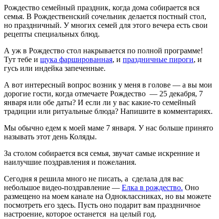
Рождество семейный праздник, когда дома собирается вся
семья. В Рождественский сочельник делается постный стол,
но праздничный. У многих семей для этого вечера есть свои
рецепты специальных блюд.
А уж в Рождество стол накрывается по полной программе!
Тут тебе и
щука фаршированная
, и
праздничные пироги
, и
гусь или индейка запеченные.
А вот интересный вопрос возник у меня в голове — а вы мои
дорогие гости, когда отмечаете Рождество — 25 декабря, 7
января или обе даты? И если ли у вас какие-то семейный
традиции или ритуальные блюда? Напишите в комментариях.
Мы обычно едем к моей маме 7 января. У нас больше принято
называть этот день Коляды.
За столом собирается вся семья, звучат самые искренние и
наилучшие поздравления и пожелания.
Сегодня я решила много не писать, а сделала для вас
небольшое видео-поздравление —
Елка в рождество.
Оно
размещено на моем канале на Одноклассниках, но вы можете
посмотреть его здесь. Пусть оно подарит вам праздничное
настроение, которое останется на целый год.