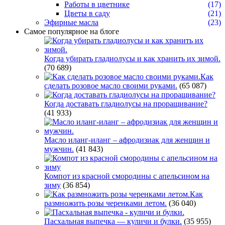
Работы в цветнике
(17)
Цветы в саду
(21)
Эфирные масла
(23)
Самое популярное на блоге
Когда убирать гладиолусы и как хранить их зимой.
(70 689)
Как
сделать розовое масло своими руками.
(65 087)
Когда доставать гладиолусы на проращивание?
(41 933)
Масло иланг-иланг – афродизиак для женщин и
мужчин.
(41 843)
Компот из красной смородины с апельсином на
зиму
(36 854)
Как
размножить розы черенками летом.
(36 040)
Пасхальная выпечка — куличи и булки.
(35 955)