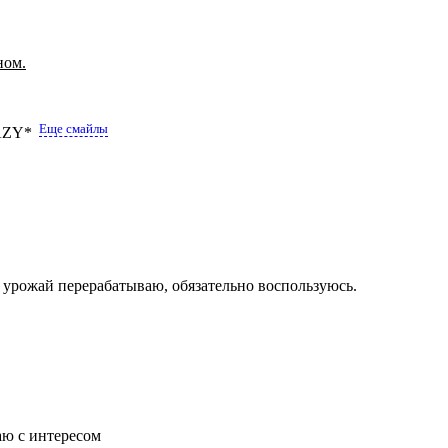
ном.
Еще смайлы
 урожай перерабатываю, обязательно воспользуюсь.
аю с интересом