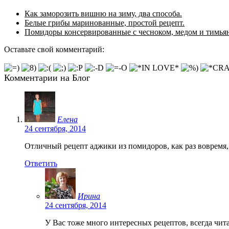
Как заморозить вишню на зиму, два способа.
Белые грибы маринованные, простой рецепт.
Помидоры консервированные с чесноком, медом и тимья
Оставьте свой комментарий:
Комментарии на Блог
Елена
24 сентября, 2014
Отличный рецепт аджики из помидоров, как раз вовремя,
Ответить
Ирина
24 сентября, 2014
У Вас тоже много интересных рецептов, всегда чит