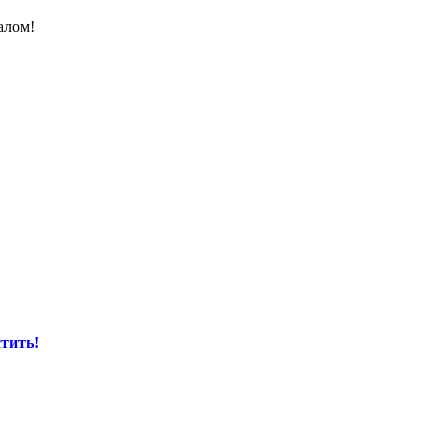
алом!
тить!